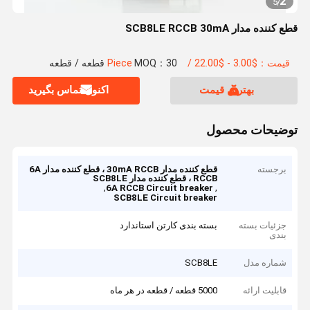
2
5
/
قطع کننده مدار SCB8LE RCCB 30mA
قیمت：$3.00 - $22.00 / Piece
MOQ：30 قطعه / قطعه
بهترین قیمت
اکنون تماس بگیرید
توضیحات محصول
برجسته
قطع کننده مدار 30mA RCCB ، قطع کننده مدار 6A
RCCB ، قطع کننده مدار SCB8LE
,
,
6A RCCB Circuit breaker
SCB8LE Circuit breaker
جزئیات بسته
بسته بندی کارتن استاندارد
بندی
شماره مدل
SCB8LE
قابلیت ارائه
5000 قطعه / قطعه در هر ماه