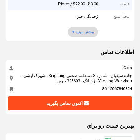
قیمت
$3.00 - $22.00 / Piece
محل منبع
ژجیانگ ، چین
بیشتر ببینید
اطلاعات تماس
Cara
جاده سیقیان ، شماره 3 ، منطقه صنعتی Xinguang ، شهرک لیشی ،
Yueqing Wenzhou ، ژجیانگ ، 325603 ، چین.
86-15067840824
اکنون تماس بگیرید
بهترين قيمت رو براي