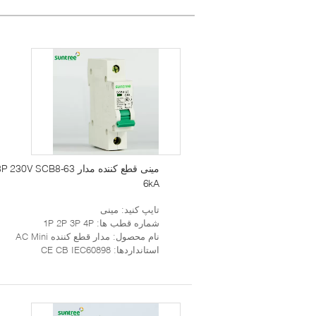
مینی قطع 
6kA
تایپ کنید
: مینی
شماره قطب ها
: 1P 2P 3P 4P
نام محصول
: مدار قطع کننده AC Mini
استانداردها
: CE CB IEC60898