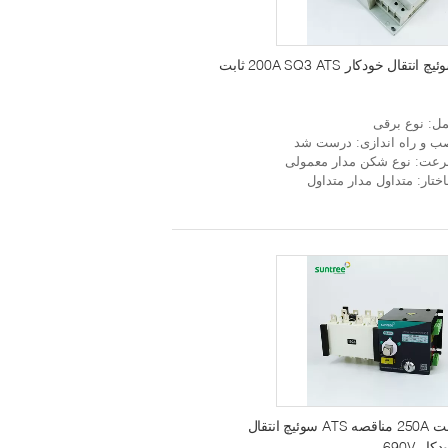
چ انتقال خودکار 200A SQ3 ATS ثابت
ل
: نوع برقی
ب و راه اندازی
: درست شد
عت
: نوع شکن مدار معمولی
ختار
: متداول مدار متداول
ثابت 250A مناقصه ATS سوئیچ انتقال
کار 690V