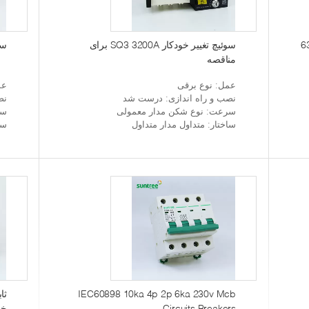
 مدار موردی 63A 3 Pole Mccb
سوئیچ تغییر خودکار SQ3 3200A برای
سوئی
مناقصه
عمل
: نوع برقی
عم
نصب و راه اندازی
: درست شد
نص
سرعت
: نوع شکن مدار معمولی
سر
ساختار
: متداول مدار متداول
سا
IEC60898 10ka 4p 2p 6ka 230v Mcb
Circuits Breakers
خود