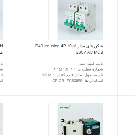
شکن های مدار IP40 Housing 4P 10kA
230V AC MCB
مد
تایپ کنید
: مینی
تا
شماره قطب ها
: 1P 2P 3P 4P
شم
نام محصول
: مدار قطع کننده AC Mini
نا
استانداردها
: CE CB IEC60898
اس