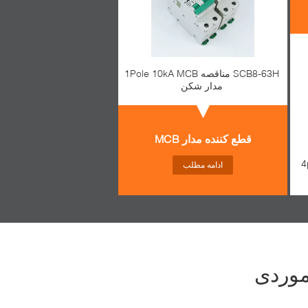
SCB8-63H مناقصه 1Pole 10kA MCB
مدار شکن
قطع کننده مدار MCB
250a قطع کننده مدار موردی 4p AC
ادامه مطلب