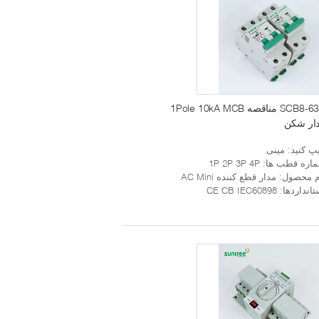
SCB8-63H مناقصه 1Pole 10kA MCB
ار شکن
یپ کنید
: مینی
اره قطب ها
: 1P 2P 3P 4P
م محصول
: مدار قطع کننده AC Mini
تانداردها
: CE CB IEC60898