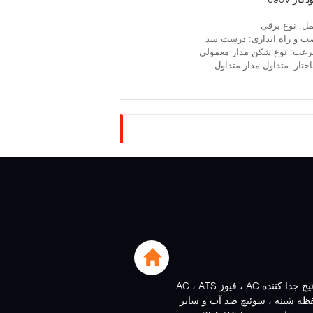
ل
: نوع برقی
ب و راه اندازی
: درست شد
عت
: نوع شکن مدار معمولی
ختار
: متداول مدار متداول
قطع کننده مدار AC ، سوئیچ جدا کننده AC ، فیوز AC ، ATS
، محفظه شینه ، سوئیچ ضد آب و سایر