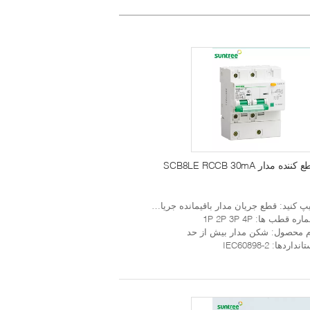
کننده مدار SCB8LE RCCB 30mA
یپ کنید
: قطع جریان مدار باقیمانده جریان فعلی
اره قطب ها
: 1P 2P 3P 4P
م محصول
: شکن مدار بیش از حد
تانداردها
: IEC60898-2