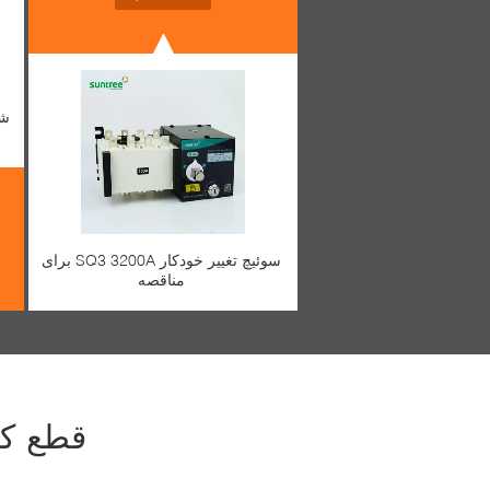
سوئیچ تغییر خودکار SQ3 3200A برای
مناقصه
قطع کننده مدار B