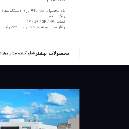
نام محصول
: RTender برای دستگاه محافظ موج SPD
رنگ
: سفید
قطب
: 1P / 2P / 3P / 4P
ولتاژ محاسبه شده
: 275 ولت - 385 ولت
محصولات بیشتر
قطع کننده مدار مینیاتوری 6 2Pole 63Amp 6kA