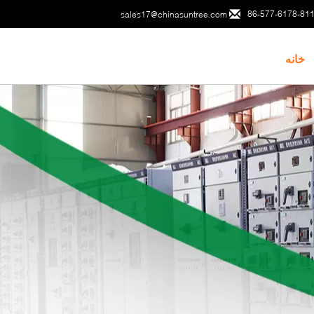
86-577-6178-81
sales17@chinasuntree.com
خانه