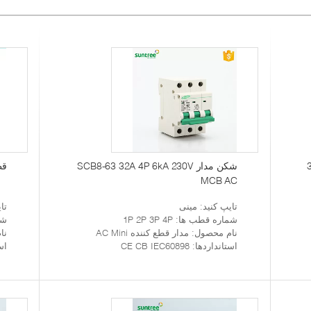
کننده مدار 3P 230V SCB8-63
شکن مدار SCB8-63 32A 4P 6kA 230V
قطع 
MCB AC
تایپ کنید
: مینی
تا
شماره قطب ها
: 1P 2P 3P 4P
شم
نام محصول
: مدار قطع کننده AC Mini
نا
استانداردها
: CE CB IEC60898
اس