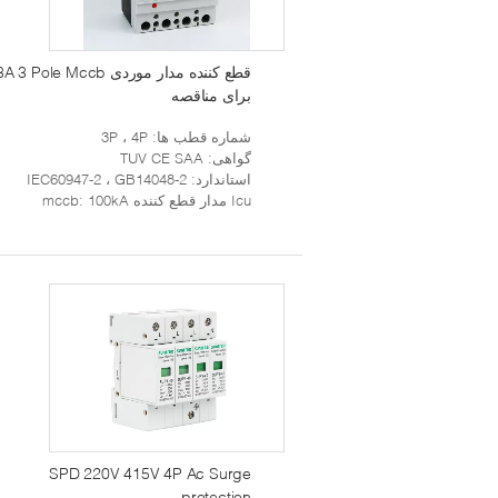
قطع کننده
برای مناقصه
شماره قطب ها
: 3P ، 4P
گواهی
: TUV CE SAA
استاندارد
: IEC60947-2 ، GB14048-2
Icu مدار قطع کننده mccb
: 100kA
SPD 220V 415V 4P Ac Surge
protection