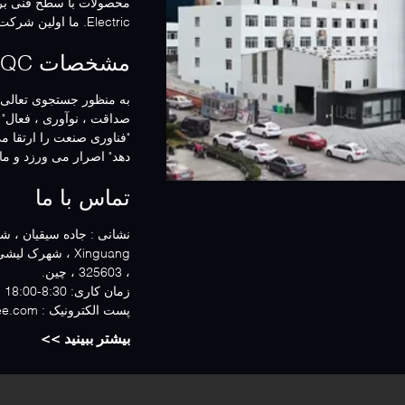
Electric. ما اولین شرکت داخلی با گواهینامه CE ، ...
مشخصات QC
صداقت ، نوآوری ، فعال" ر
"فناوری صنعت را ارتقا می
دهد" اصرار می ورزد و ما ب
تماس با ما
نشانی :
، 325603 ، چین.
زمان کاری:
8:30-18:00 ( به وقت پکن)
پست الکترونیک :
ee.com
بیشتر ببینید >>