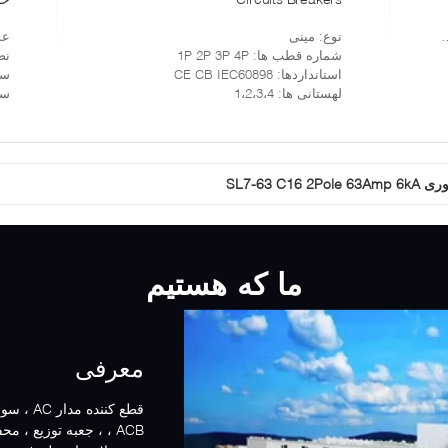
نوع
: مینی
عم
شماره قطب ها
: 1P 2P 3P 4P
نص
استانداردها
: CE CB IEC60898
سر
لهستانی ها
: 1،2،3،4
سا
SL7-63 C1
ما که هستیم
معرفی
، ACB ، جعبه توزیع 