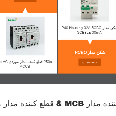
شکن مدار IP40 Housing 32A RCBO
SCB8LE 30mA
شکن مدار RCBO
ادامه مطلب
MCCB
MC & قطع کننده مدار موردی