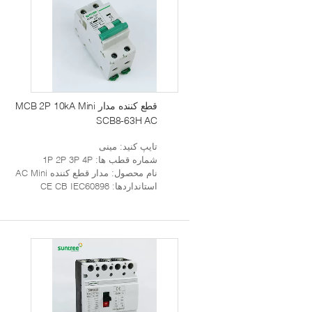
قطع کننده مدار MCB 2P 10kA Mini
SCB8-63H AC
تایپ کنید
: مینی
شماره قطب ها
: 1P 2P 3P 4P
نام محصول
: مدار قطع کننده AC Mini
استانداردها
: CE CB IEC60898