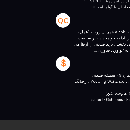
محصولات با سطح فنی برتر در این زمینه SUNTREE
QC
به منظور جستجوی تعالی ، Xinchi همچنان روحیه "عمل ،
ا ادامه خواهد داد ، بر سیاست
 بخشد ، برند صنعتی را ارتقا می
ه "نوآوری فناوری ...
جاده سیقیان ، شماره 3 ، منطقه صنعتی
Xinguang ، شهرک لیشی ، Yueqing Wenzhou ، ژجیانگ
sales17@chinasuntr