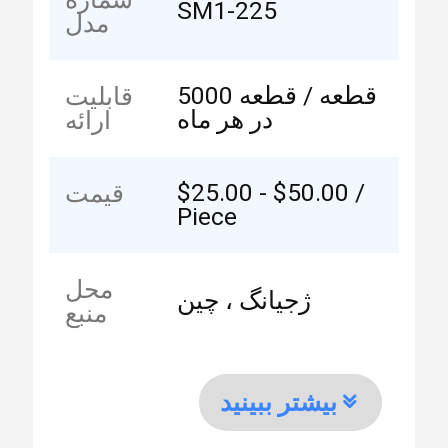
SM1-225
مدل
5000 قطعه / قطعه
قابلیت
در هر ماه
ارائه
$25.00 - $50.00 /
قیمت
Piece
محل
ژجیانگ ، چین
منبع
بیشتر ببینید