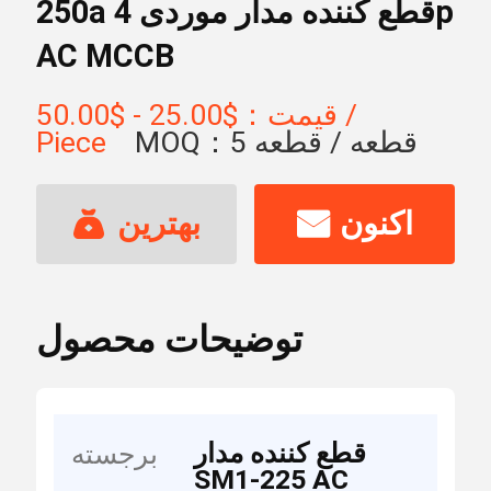
250a قطع کننده مدار موردی 4p
AC MCCB
قیمت：$25.00 - $50.00 /
MOQ：5 قطعه / قطعه
Piece
اکنون
بهترین
تماس بگیرید
قیمت
توضیحات محصول
قطع کننده مدار
برجسته
SM1-225 AC