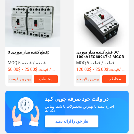
قطع کننده مدار موردی DC
قطع کننده مدار موردی 3p
100kA IEC60947-2 MCCB
5 قطعه / قطعه
MOQ:
5 قطعه / قطعه
MOQ:
$25.00 - $120.00/ Piece
قیمت:
$25.00 - $50.00 / Piece
قیمت:
مخاطب
بهترین قیمت
مخاطب
بهترین قیمت
در وقت خود صرفه جویی کنید
اجازه دهید با بهترین محصولات با شما تماس
بگیریم.
نیاز خود را ارائه دهید