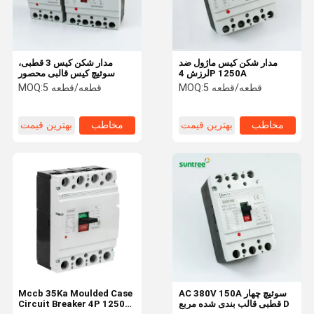
مدار شکن کیس ماژول ضد
مدار شکن کیس 3 قطبی،
لرزش 4P 1250A
سوئیچ کیس قالبی محصور
5 قطعه/قطعه
MOQ:
5 قطعه/قطعه
MOQ:
مخاطب
بهترین قیمت
مخاطب
بهترین قیمت
تماس با ما
دربارهی ما
محصولات
خانه
AC 380V 150A سوئیچ چهار
Mccb 35Ka Moulded Case
قطبی قالب بندی شده مربع D
Circuit Breaker 4P 1250A
قطع کننده مدار MCB