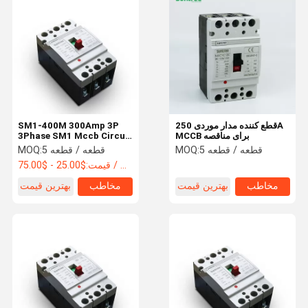
قطع کننده مدار جریان مستقیم
محافظ افزایش یافته DC
سوئیچ مقره DC
دارنده فیوز DC
قطع کننده مدار موردی 250A
SM1-400M 300Amp 3P
MCCB برای مناقصه
3Phase SM1 Mccb Circuit
Breaker
5 قطعه / قطعه
MOQ:
5 قطعه / قطعه
MOQ:
$25.00 - $75.00 / Piece
قیمت:
مخاطب
بهترین قیمت
مخاطب
بهترین قیمت