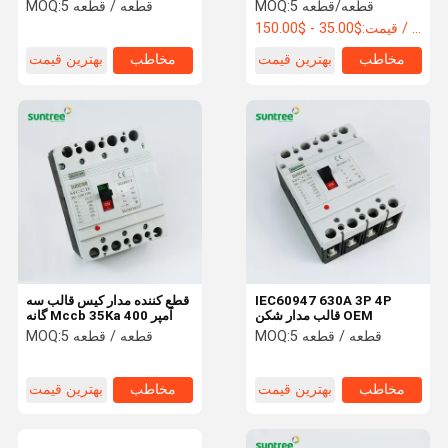
Anti Vibration
5 قطعه/قطعه
MOQ:
5 قطعه / قطعه
MOQ:
$35.00 - $150.00 / Piece
قیمت:
قطع کننده مدار موردی
مخاطب
بهترین قیمت
مخاطب
بهترین قیمت
قطع کننده مدار AC
کابینت توزیع برق
جعبه dcc combiner
جعبه محفظه مدار شکن
سوئیچ AC MCB
MC MCBB
IEC60947 630A 3P 4P
قطع کننده مدار کیس قالب سه
قالب مدار شکن OEM
گانه Mccb 35Ka 400 آمپر
محافظ Surge Ac
5 قطعه / قطعه
MOQ:
5 قطعه / قطعه
MOQ:
شکن مدار RCBO
مخاطب
بهترین قیمت
مخاطب
بهترین قیمت
تابلوهای خورشیدی