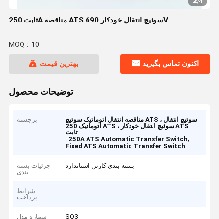
2
/
4
ثابت 250A مناقصه ATS سوئیچ انتقال خودکار 690V
MOQ：10
اکنون تماس بگیرید
بهترین قیمت
توضیحات محصول
مناقصه انتقال اتوماتیک سوئیچ ATS ، سوئیچ انتقال
برجسته
اتوماتیک 250 ATS ، سوئیچ انتقال خودکار ATS
ثابت
,
,
250A ATS Automatic Transfer Switch
Fixed ATS Automatic Transfer Switch
بسته بندی کارتن استاندارد
جزئیات بسته
بندی
شرایط
پرداخت
SQ3
شماره مدل