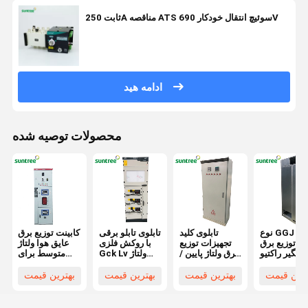
ثابت 250A مناقصه ATS سوئیچ انتقال خودکار 690V
ادامه هید
محصولات توصیه شده
نوع GGJ کابینت
تابلوی کلید
تابلوی تابلو برقی
کابینت توزیع برق
توزیع برق
تجهیزات توزیع
با روکش فلزی
عایق هوا ولتاژ
یچگیر راکتیو
برق ولتاژ پایین /
Gck Lv ولتاژ
متوسط ​​برای
ولتاژ پایین
کابینت تابلو
پایین 380 ولت 3
سیستم های تک
فاز
باس-بار
ترین قیمت
بهترین قیمت
بهترین قیمت
بهترین قیمت