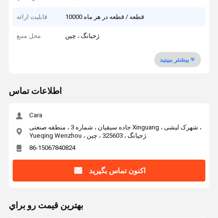
10000 قطعه / قطعه در هر ماه
قابلیت ارائه
ژجیانگ ، چین
محل منبع
بیشتر ببینید
اطلاعات تماس
Cara
جاده سیقیان ، شماره 3 ، منطقه صنعتی Xinguang ، شهرک لیشی ،
Yueqing Wenzhou ، ژجیانگ ، 325603 ، چین.
86-15067840824
اکنون تماس بگیرید
بهترين قيمت رو براي